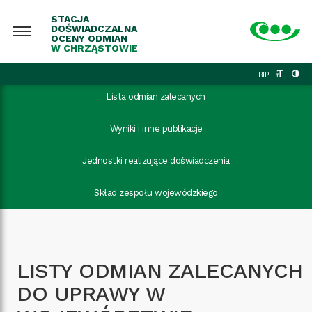
STACJA
DOŚWIADCZALNA
OCENY ODMIAN
W CHRZĄSTOWIE
BIP
Lista odmian zalecanych
Wyniki i inne publikacje
Jednostki realizujące doświadczenia
Skład zespołu wojewódzkiego
LISTY ODMIAN ZALECANYCH
DO UPRAWY W